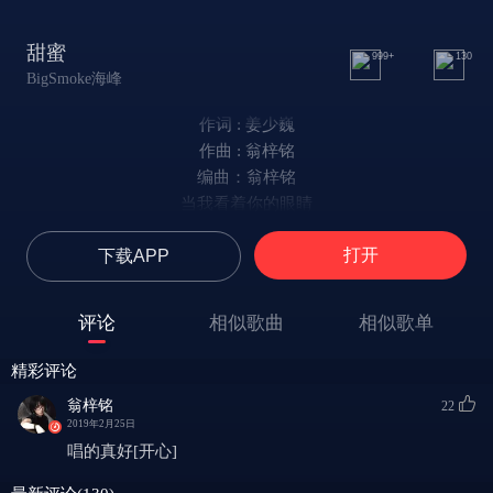
甜蜜
999+
130
BigSmoke海峰
作词 : 姜少巍
作曲 : 翁梓铭
编曲：翁梓铭
当我看着你的眼睛
有种特别的魔力
打开
下载APP
让我爱上你
我和你形影不离 你
是我的唯一
评论
相似歌曲
相似歌单
宝贝你俏皮的表情
让我越发的着迷
精彩评论
慵懒的声音
翁梓铭
22
环绕在我的心里 听
2019年2月25日
最动人的旋律
唱的真好[开心]
我和你约定不离不弃