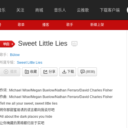
音乐
关注
商城
音乐人
云推歌
下载客户端
榜
歌单
播客
歌手
新碟上架