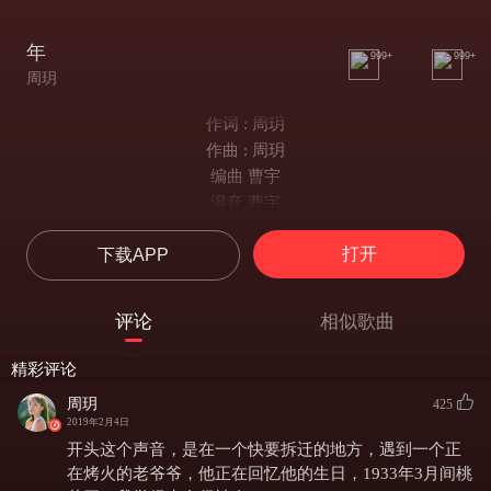
年
999+
999+
周玥
作词 : 周玥
作曲 : 周玥
编曲 曹宇
混音 曹宇
那时候用着诺基亚
打开
下载APP
外卖也送不到家
叶落下 青苔滑
爷爷在院子里喝茶
评论
相似歌曲
又是桂花叶落下
老爸包的新书好了
精彩评论
被没收的 磁带漫画
周玥
425
是否还记得那个她
2019年2月4日
时光荏苒滴滴答
开头这个声音，是在一个快要拆迁的地方，遇到一个正
找不到的橡皮擦
在烤火的老爷爷，他正在回忆他的生日，1933年3月间桃