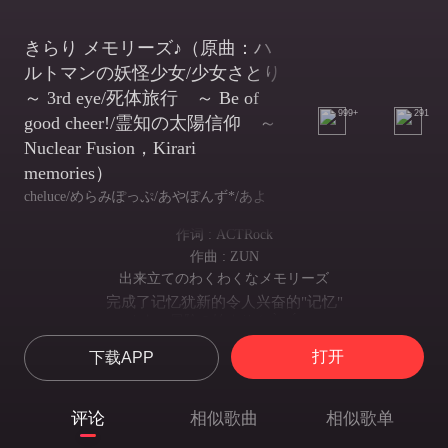
きらり メモリーズ♪（原曲：ハ
ルトマンの妖怪少女/少女さとり
～ 3rd eye/死体旅行 ～ Be of
999+
291
good cheer!/霊知の太陽信仰 ～
Nuclear Fusion，Kirari
memories）
cheluce/めらみぽっぷ/あやぽんず*/あよ
作词 : ACTRock
作曲 : ZUN
出来立てのわくわくなメモリーズ
完成了记忆犹新的令人兴奋的"记忆"
さあ、冒険の始まり (๑•̀ㅂ•́)و✧
快来~ 和我一起开始冒险吧
打开
下载APP
地下に続く道って
所谓延申至地下的道路
見つけたらなんだが氣になよね
评论
相似歌曲
相似歌单
找到了的话 总让人觉得很在意呢
どきどきしてきます