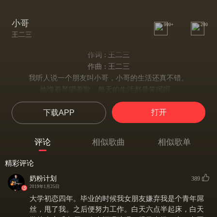
小哥
999+
299
王二三
作词 : 王二三
作曲 : 王二三
我听人说一个朋友叫小哥，小哥的生活还真不错。
他弹着琴唱着歌，每天的生活都是笑呵呵。
阿姨看见了说小哥，你是一个多才多艺的小伙。
打开
下载APP
他说阿姨你可别夸我，姑娘可瞧不起咱没房没车。
他没有钱，没有权，只有一把吉他在身边
虽然他有的并不多，可健康快乐生活那才是最好的
评论
相似歌曲
相似歌单
他工作很努力事业心也强，每天四点不到，就起床气练摊
他卖豆浆卖夹饼，生意火到了首都北京
精彩评论
阿姨看到了有说小哥，这回再是有头有脸的小伙
奶粉计划
389
他说阿姨你可说对了，这回在可是有钱了
2019年1月25日
他有了钱有了权，有了一群姑娘在身边
大学初恋四年。毕业的时候我女朋友嫌弃我是个青年屌
虽然他现在有房有车，可暗恋的那个姑娘却已经，嫁人了
丝，甩了我。之后便努力工作。白天六点半起床，白天