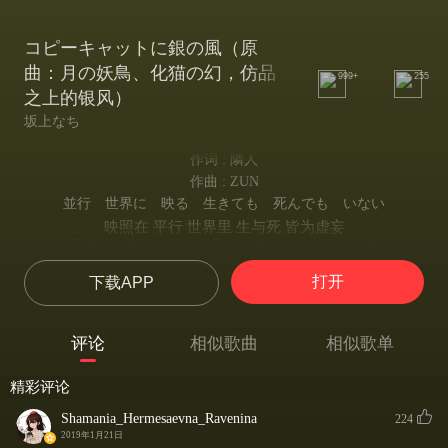
コピーキャットに銀の風（原
曲：月の妖鳥、化猫の幻，仿品
999+
255
之上的银风）
坂上なち
作词 : 隣人
作曲 : ZUN
並行 世界に 映る 生きても 死んでも いない
映照在 平行 世界里 生与死 皆为虚妄
可能性 未来への 温度で 凍えて いるなんて
可能性 因去向未来的温度 正将 冻结成冰
打开
下载APP
自分が 自分じゃなくなって
就这样迷失了自我
消えてく 世界線
评论
相似歌曲
相似歌单
消失了的 世界线
痛いなぁ… 痛いなぁ…
精彩评论
痛彻心扉 痛彻心扉
遥か彼方 探してばかりの星
Shamania_Hermesaevna_Ravenina
224
遥远的彼方 一直在寻找的那颗星
2019年1月21日