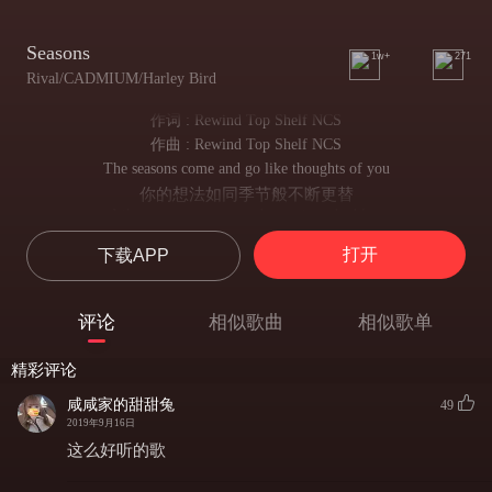
Seasons
1w+
271
Rival/CADMIUM/Harley Bird
作词 : Rewind Top Shelf NCS
作曲 : Rewind Top Shelf NCS
The seasons come and go like thoughts of you
你的想法如同季节般不断更替
Like a wave returns to the sea into the blue
像波浪一样回归大海
打开
下载APP
They change but in a cycle that I can't lose
他们在一个我无法错过的循环中改变
Each painful but delightful to live through
评论
相似歌曲
相似歌单
在痛苦而又令人愉快的生活中
You came into my life just like another season
精彩评论
你进入我的生活 就像另一个季节
Not for long just a time just like another season
咸咸家的甜甜兔
49
尽管转瞬即逝 就像另一个季节
2019年9月16日
Maybe this time next year you'll reappear for unknown reason
这么好听的歌
或许明年这时你会再次无故出现
But I'll cherish everyday till you come my way this season