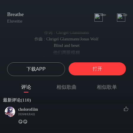
Breathe
999+
110
Eluveitie
作词 : Chrigel Glanzmann
作曲 : Chrigel Glanzmann/Jonas Wolf
Blind and beset
他们两眼模糊
They lurch towards pale void
向苍白虚空蹒跚前去
打开
下载APP
A ghostly host of exiled souls
一群流放魂灵
They've haunted us
评论
相似歌曲
相似歌单
纠缠吾等身旁
For they cannot see
最新评论(110)
因无法看见
And burned the ones
cholorofilm
且令解救他们的人
2026年8月4日
Who set them free
😋😋
葬身火焰
I've yearned for you