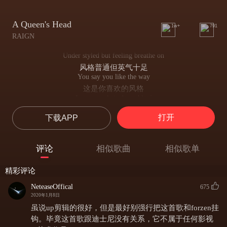
A Queen's Head
1w+
791
RAIGN
Under styled but feeling breathe on
风格普通但英气十足
You say you like the way
这是你喜欢的风格
I wear my hair down blasé
解开我的发髻
打开
下载APP
Your mind is like a treasure chest of places you have seen
你内心倒映着所见的星辰大海弥足珍贵
To you I'm a beauty queen royal tease
评论
相似歌曲
相似歌单
风华绝代的女王沉溺在你眼里
You were born to please me
精彩评论
取悦我是你的使命
Kiss me like you'll miss me by the morning
NeteaseOffical
675
像你清早所想的那样吻我
2020年1月8日
I'm ready darling
虽说up剪辑的很好，但是最好别强行把这首歌和forzen挂
我准备好了
钩。毕竟这首歌跟迪士尼没有关系，它不属于任何影视
Let's be brave