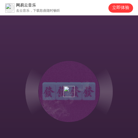
网易云音乐
立即体验
去云音乐，下载歌曲随时畅听