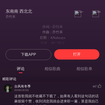
东南南 西北北
1w+
484
乔竹禾
作词 : 乔竹禾
作曲 : 乔竹禾
后期：ANalways
采样：澳门风云
我先丢东风 还是西
打开
下载APP
东南南 西北北
我碰不到南风 碰不到北
东南南 西北北
评论
相似歌曲
相似歌单
我看看左边 看看右
东南南 西北北
精彩评论
我泯口普洱 心很累
台风有冬季
447
东南南 西北北
2019年2月23日
开局我就拿满四个风
这首歌我就不收藏不下载了，如果有人看到这句话的话
东南西北中发白
麻烦留个赞，收到消息我就会进来听一遍，算是我自己