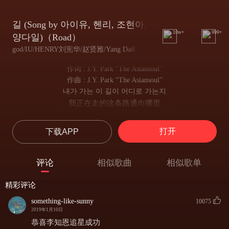
길 (Song by 아이유, 헨리, 조현아,
10w+
999+
양다일)（Road）
god/IU/HENRY刘宪华/赵贤雅/Yang Dail
作词 : J.Y. Park “The Asiansoul”
作曲 : J.Y. Park “The Asiansoul”
내가 가는 이 길이 어디로 가는지
我正在走的这条路通向哪里
어디로 날 데려가는지 그 곳은 어딘지
是什么引导着我 那是个什么样的地方
打开
下载APP
알 수 없지만 알 수 없지만 알 수 없지만
我不知道 我不知道 我不知道
오늘도 난 걸어가고 있네
评论
相似歌曲
相似歌单
但我今天又踏上了这条路
사람들은 길이 다 정해져 있는지 아니면
精彩评论
人们可以选择要走的路吗
자기가 자신의 길을 만들어 가는지
something-like-sunny
10075
还是他们决定自己的路
2019年1月10日
알 수 없지만 알 수 없지만 알 수 없지만
恭喜李知恩追星成功