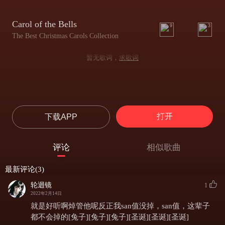
Carol of the Bells
9
3
The Best Christmas Carols Collection
暂无歌词，
求歌词
打开
下载APP
评论
相似歌曲
最新评论(3)
轮迴镜
1
2022年2月14日
就是好听啊焯管他呢反正我san值没掉，san值，这辈子
都不会掉的[兔子][兔子][兔子][圣诞][圣诞][圣诞]