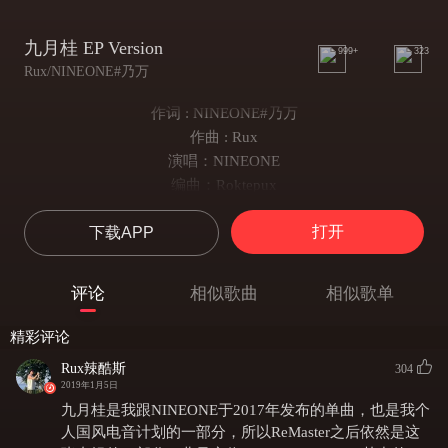
九月桂 EP Version
999+
323
Rux/NINEONE#乃万
作词 : NINEONE#乃万
作曲 : Rux
演唱：NINEONE
编曲：Roktepux
录音/混缩/MASTER:Roktepux
打开
下载APP
能陪我度过每一个微凉片段
成为你的过客依旧非常恋战
缄默的今晚 就像初秋的新款
评论
相似歌曲
相似歌单
让我心心念念心态不断变幻
漫漫 在九月风里呼吸香气
精彩评论
暗暗 月影婆娑里读西厢记
Rux辣酷斯
304
旁人眼光里妒忌刚溢
2019年1月5日
将计就计
九月桂是我跟NINEONE于2017年发布的单曲，也是我个
让煞风景的人被我目击枪毙
人国风电音计划的一部分，所以ReMaster之后依然是这