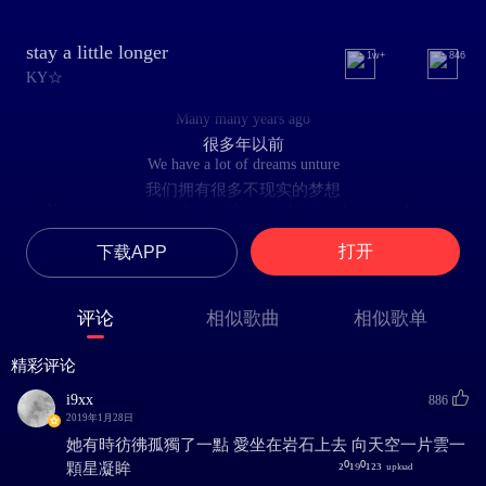
stay a little longer
1w+
846
KY☆
Many many years ago
很多年以前
We have a lot of dreams unture
我们拥有很多不现实的梦想
Now we want you to share with us our latest and greatest dream
现在我们想请你给我们分享最近也是最伟大的梦想
打开
下载APP
So I with you I feel nothing
和你在一起时我什么也不用想
Long night
评论
相似歌曲
相似歌单
漫长的夜
But I can’t sleep without you
精彩评论
我无你无法入睡
Stay a little longer babe
i9xx
886
所以多待会儿吧宝贝
2019年1月28日
Wait a minute for me
她有時彷彿孤獨了一點 愛坐在岩石上去 向天空一片雲一
为我多等一下
顆星凝眸 ㅤ ㅤ ㅤ ㅤㅤㅤ ㅤ ㅤ ㅤ ㅤ ㅤㅤㅤㅤ ㅤㅤㅤㅤㅤㅤㅤ ㅤㅤㅤ²⁰¹⁹⁰¹²³ ᵘᵖˡᵒᵃᵈ
yeah Stay a little longer babe