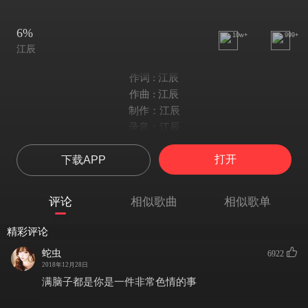
6%
10w+
999+
江辰
作词 : 江辰
作曲 : 江辰
制作：江辰
录音：江辰
采样：大话西游之大圣娶亲
打开
下载APP
编曲：Cade-G/Diesi
混音：郭子翊
微博：江辰-OnlyJ
评论
相似歌曲
相似歌单
当你的出现我的脑袋全放空 想一直陪着你在每一个寒冬
想一直当做你的独角兽 甜蜜给够 你有没有一点心动
精彩评论
闭上眼享受我们两个人的梦 意乱情迷的味道会有多么浓
蛇虫
6922
想给你最好的我 点燃我心里的火 你的位置在我心里永远排最重
2018年12月28日
手机屏幕都是你的照片 每天早上都会跟你打个照面
满脑子都是你是一件非常色情的事 ​​​
做到最好不会让你抱怨 老子名花有主那些抱歉