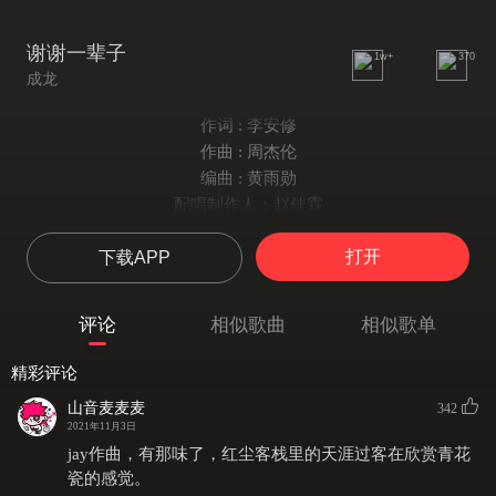
谢谢一辈子
1w+
370
成龙
作词 : 李安修
作曲 : 周杰伦
编曲 : 黄雨勋
配唱制作人：赵佳霖
编曲：黄雨勋(梦想之翼)
打开
下载APP
二胡：周菲比
古筝：杜鹃
弦乐：李琪弦乐团
评论
相似歌曲
相似歌单
和声：陈柏全
录音师：陈陆泰/江松松/许世进
精彩评论
录音室：乐家轩录音室/九紫天诚录音棚/记忆时刻录音棚
山音麦麦麦
342
混音师：曹飞/江松松
2021年11月3日
混音室：行人录音棚/北京九紫天诚录音棚
jay作曲，有那味了，红尘客栈里的天涯过客在欣赏青花
母带工程师：Chris Gehringer@Sterling Sound Studio
瓷的感觉。