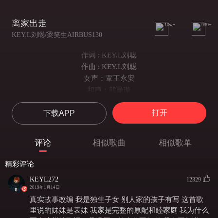
离家出走
10w+
999+
KEY.L刘聪/梁笑生AIRBUS130
作词 : KEY.L刘聪
作曲 : KEY.L刘聪
女声：覃王永安
和声：熊曼璇
Beat By 老道 & 梁笑生AIRBUS130
打开
下载APP
混音：$CC731
睡不着 爸妈在客厅吵
我捂住耳朵生活像窗外暴雨在咆哮
评论
相似歌曲
相似歌单
我怎么睡得着 爸妈在客厅吵
我捂住耳朵生活像窗外暴雨在咆哮
精彩评论
my angel
KEYL272
12329
Verse 1
2019年1月14日
就快要天亮我辗转难眠
真实故事改编 我是独生子女 别人家的孩子有写 这首歌
爸妈的吵架声一直持续到三点
里说的妹妹是表妹 我家是完整的原配和睦家庭 我为什么