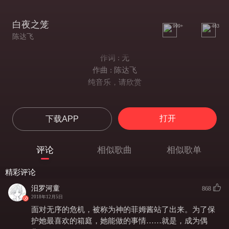
白夜之笼
999+
463
陈达飞
作词 : 无
作曲 : 陈达飞
纯音乐，请欣赏
打开
下载APP
评论
相似歌曲
相似歌单
精彩评论
汨罗河童
868
2018年12月5日
面对无序的危机，被称为神的菲姆酱站了出来。为了保
护她最喜欢的箱庭，她能做的事情……就是，成为偶