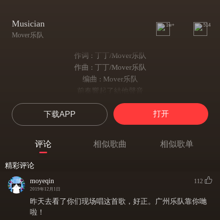
Musician
1w+
514
Mover乐队
作词 : 丁丁/Mover乐队
作曲 : 丁丁/Mover乐队
编曲 : Mover乐队
前奏響起了結他聲音
讓貝斯將你抱緊
打开
下载APP
任由鍵盤為你和音
鼓聲也共你一起震
撥片也被遺忘在角落
评论
相似歌曲
相似歌单
用手指掃動了舊琴絃
即使鼓棒也裂了 也需要
精彩评论
和我一起再唱
moyeqin
112
再次泛起無盡熱血
2019年12月1日
雙手也開始不安分
昨天去看了你们现场唱这首歌，好正。广州乐队靠你哋
腦海裏喚叫
啦！