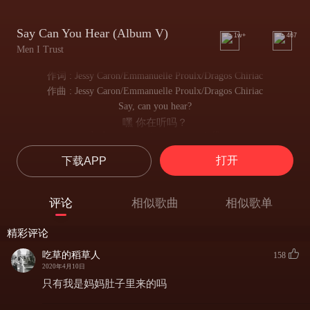
Say Can You Hear (Album V)
1w+
467
Men I Trust
作词 : Jessy Caron/Emmanuelle Proulx/Dragos Chiriac
作曲 : Jessy Caron/Emmanuelle Proulx/Dragos Chiriac
Say, can you hear?
嘿 你在听吗？
Is there a meaning to your grief?
你的悲伤是否有具体的意义？
打开
下载APP
Where there is pain you see grace
在那痛苦之地你望见了天堂的恩惠
As if sacrifice was meaningful and in itself
评论
相似歌曲
相似歌单
若牺牲对自我具有特定意义
Your trial and error is error and error
精彩评论
你的尝试和错误则是错上加错
Staying at the end of a hallway
吃草的稻草人
158
在那穿经灵魂的尽头困守
2020年4月10日
Dozens of doors you never tried to open
只有我是妈妈肚子里来的吗
你从未想过过去打开了如此多的门
Narrow vision, you're the scapegoat