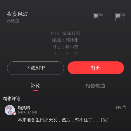
夜宴风波
999+
170
林牧遥
作词 : 偏生梓归
编曲：邱沐阳
作曲 : 殇小谨
作曲 : 殇小谨
作词 : 偏生梓归
打开
下载APP
琵琶声动荡玄机被暗藏 谁在唱
你和我针锋可有下一场
红烛被点亮屏风遮住窗 夜太长
评论
相似歌曲
犬马声色 不敢谢场
笛和筝对望渲染了昏黄 别退让
精彩评论
你和我共饮可在这宴上
痴笑呐
159
长案的繁象绚丽的空荡 不平常
2018年11月26日
那是假装 我本就该放浪
本来准备生日那天发，然后，憋不住了。。[呆]
你可夸我 此人 风流清旷