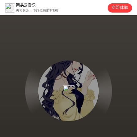
网易云音乐
立即体验
去云音乐，下载歌曲随时畅听