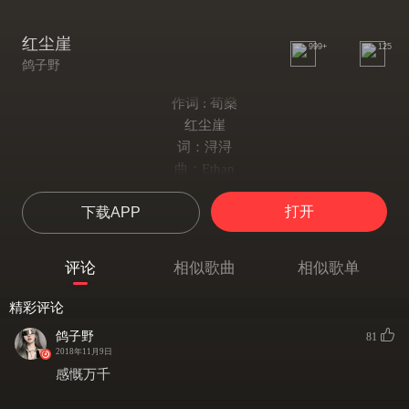
红尘崖
999+
125
鸽子野
作词 : 荀燊
红尘崖
词：浔浔
曲：Ethan
编曲：王柏鸿
打开
下载APP
混音：龙太Hikari
策划：李苟澹
翻唱：鸽子野
评论
相似歌曲
相似歌单
落日霞 野风萧飒
惊一地寒鸦
精彩评论
断毫发 生死潇洒
鸽子野
81
纵千里瘦马
2018年11月9日
江湖深 风尘醉 多挣扎
感慨万千
谁的天下 不过一场笑话