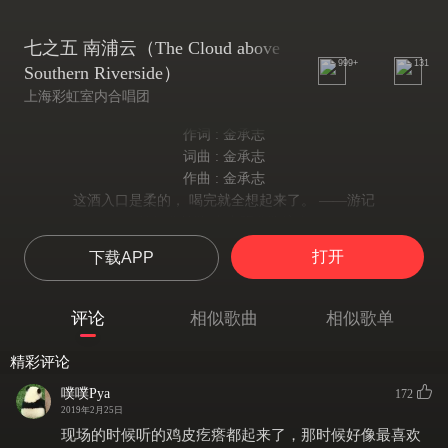
七之五 南浦云（The Cloud above
999+
131
Southern Riverside）
上海彩虹室内合唱团
作词 : 金承志
词曲 : 金承志
作曲 : 金承志
这酒入口是柔的， 喝完就全想起来了。 ——游记
桂棹兮兰桨 击空明兮溯流光
渺渺兮予怀 望美人兮天一方
打开
下载APP
天色已晚 水拍着船
牧羊少年 对岸一点
喝了杯茶 不好下咽
评论
相似歌曲
相似歌单
吃了口菜 鱼儿真咸
船家老大 老掉了牙
精彩评论
抽着水烟 满嘴脏话
噗噗Pya
172
此去村西 十三里地
2019年2月25日
好似我无所事事 一十三年
现场的时候听的鸡皮疙瘩都起来了，那时候好像最喜欢
皇天三界 皇天三界