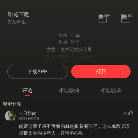
和垓下歌
999+
365
安九/叶里
作词 : 叶里
作曲 : 叶里
文案：史书记载&叶里
编曲/和声编写：mading
演唱/和声：安九、叶里
打开
下载APP
琵琶：林梦Melon【大司乐坊】
混音/母带：mading
垓下，风急。
评论
相似歌曲
相似歌单
四面楚歌，呼声四起。
项羽：“力拔山兮气盖世，时不利兮骓不逝。骓不逝兮可奈何，虞兮
精彩评论
虞兮奈若何！”
一只胡皮
472
虞姬：“汉兵已略地，四方楚歌声。大王意气尽，贱妾何聊生！”
2018年10月27日
天边翠，倦鸟回
虞姬这辈子最不后悔的就是跟着项羽吧，这么威风凛凛
青草落霞墙头偎（安）
却带柔骨的少年人，任谁不心动
眼如丝，饮难醉