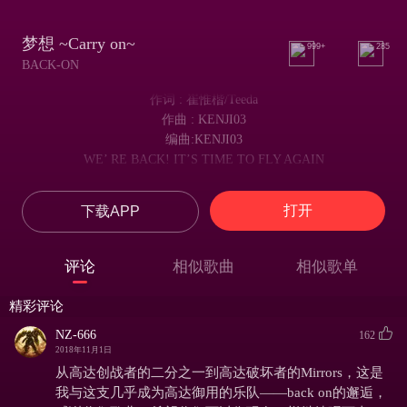
梦想 ~Carry on~
999+
285
BACK-ON
作词 : 崔惟楷/Teeda
作曲 : KENJI03
编曲:KENJI03
WE’ RE BACK! IT’S TIME TO FLY AGAIN
我们回来了！是时候再次飞行了
WE’ RE BACK! IT’S TIME TO FLY
打开
下载APP
我们回来了！该飞行了
We’ re never stop Here we go!
我们永远不会停止，开始吧！
评论
相似歌曲
相似歌单
You ready? 面对棘手
再困难也不低头 No way
精彩评论
The sun rises everyday
NZ-666
太阳每天都升起
162
2018年11月1日
黎明之前的暗黑
带来紫红色光辉4am
从高达创战者的二分之一到高达破坏者的Mirrors，这是
像只飞鸟
我与这支几乎成为高达御用的乐队——back on的邂逅，