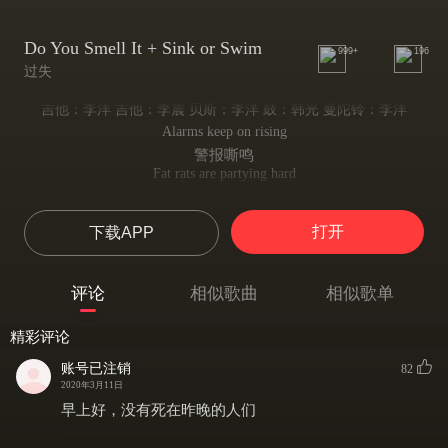
Do You Smell It + Sink or Swim
999+
196
过失
吉他：李洋 吉他：李震 贝斯：李洋 鼓：韩光 曼陀铃：李洋
Alarms keep on rising
警报嘶鸣
Fat rats are partying hard
有权势的人们纵情狂欢
Send your kids to the front line
打开
下载APP
把你的孩子送往前线
Behind the fog of terror
在恐怖的雾后
评论
相似歌曲
相似歌单
The city has fallen
城市已经沦陷
精彩评论
The flame across the sky
火焰穿过天空
账号已注销
82
Explosion sounds over your head
2020年3月11日
爆炸声在头顶上空回响
早上好，没有死在昨晚的人们
Behind the fog of terror