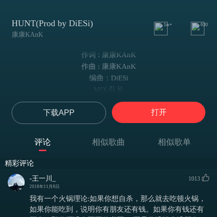
HUNT(Prod by DiESi)
1w+
630
康康KAnK
作词 : 康康KAnK
作曲 : 康康KAnK
编曲：DiESi
MIX:队长
VERSE1:
打开
下载APP
I DON'T KNOW为什么出现在我生命
YOU ARE MINE不需要再发布声明
照进房里的阳光
评论
相似歌曲
相似歌单
之后也不再沮丧
因为空气里弥漫的味道都是你
精彩评论
YOU ARE MY SUNSHINE
-王一川_
1013
你让我心崩坏
2018年11月8日
勤奋变得惰怠
我有一个火锅理论:如果你想自杀，那么就去吃顿火锅，
你我战争里不会感到挫败
如果你能吃到，说明你有朋友还有钱。如果你有钱还有