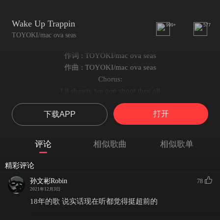
Wake Up Trappin
999+
577
TOYOKI/mac ova seas
作词 : TOYOKI/mac ova seas
作曲 : TOYOKI/mac ova seas
Chorus:
Lil shawty we gon shoot they all
Lil shawty we’ll never stop
打开
下载APP
白色Rari所以选择我
带你冒险现在我是你的man
They ain’t really gang 可爱得像Kitty cat
评论
相似歌曲
相似歌单
I don’t pop a xan 绝缘所有wedding ring
Never play a game you’ll never feel my pain
精彩评论
Never play a game you’ll never feel my pain
孙文彬Robin
78
Verse1:
2021年12月3日
I’m swervin
18年的歌 说实话现在听都觉得挺超前的
I’m from the bottom I’m swervin