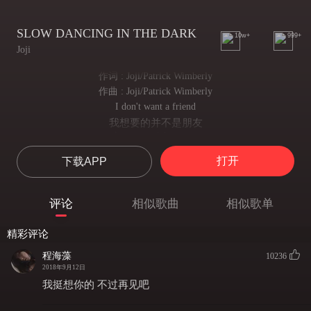
SLOW DANCING IN THE DARK
10w+
999+
Joji
作词 : Joji/Patrick Wimberly
作曲 : Joji/Patrick Wimberly
I don't want a friend
我想要的并不是朋友
I want my life in two
而是出双入对的生活
打开
下载APP
Waiting to get there
一直等待那样的生活
Waiting for you
评论
相似歌曲
相似歌单
也一直等着未来的你
(I done fight it all night)
精彩评论
尝够了一个人在夜里翻来覆去的滋味
When I'm around slowdancing in the dark
程海藻
10236
当我在黑暗里孤独地起舞
2018年9月12日
Don't follow me you'll end up in my arms,
我挺想你的 不过再见吧
若你想要上前跟随我的脚步最后我会忍不住拥你入怀
You done made up your mind