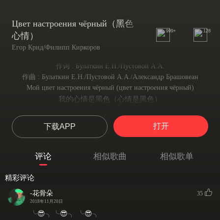
Цвет настроения чёрный（黑色
999+
128
心情）
Егор Крид/Филипп Киркоров
作词 : Булаткин Е.Н./Пустовой А.А.
作曲 : Булаткин Е.Н./Пустовой А.А./Александр Брашовеан
Мой цвет настроения чёрный (цвет настроения чёрный)
我的心情是黑色（心情是黑色）
Цвет настроения чёрный (чёрный, чёрный)
心情是黑色（黑色，黑色）
打开
下载APP
Мой цвет настроения чёрный (чёрный, чёрный)
我的心情是黑色（黑色，黑色）
Цвет настроения чёрный (пиу, пиу, пиу! У-у-ух!)
评论
相似歌曲
相似歌单
心情是黑色（砰砰砰！呜呼！）
Цвет настроения чёрный.
精彩评论
心情是黑色
На губах помада, цвет ликёрный.
-花骨朵
35
唇上染着烈酒般的红妆
2018年11月20日
Она на чёрном стиле.
╰😎╮╰😎╮ ╰😎╮