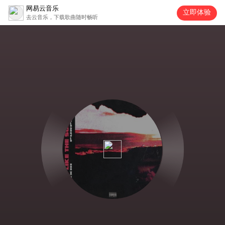
网易云音乐
立即体验
去云音乐，下载歌曲随时畅听