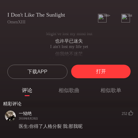
I Don't Like The Sunlight
999+
344
OmenXIII
Might've lost my mind but
也许早已迷失
I ain't lost my life yet
但我绝不迷茫
I don't need to timeout
我不能等死
打开
下载APP
*****, I'm feeling timeless
，我知道时间不早
Feeling like I'm dying
评论
相似歌曲
相似歌单
我感觉要死了
I've been feeling lifeless
精彩评论
我知道时日不多了
Look into my eyes *****
一恸绝
252
别逃避我的双眼
2018年8月28日
Can you see what I feel?
医生:你得了人格分裂 我:那我呢
能看到我的感受吗
You can't feel what I felt