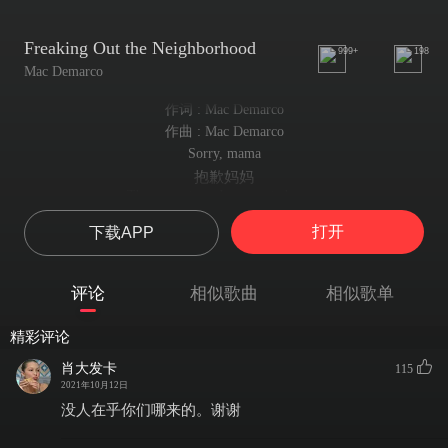
Freaking Out the Neighborhood
999+
198
Mac Demarco
作词 : Mac Demarco
作曲 : Mac Demarco
Sorry, mama
抱歉妈妈
There are times I get carried away
有时候我会忘乎所以
打开
下载APP
Please, don't worry
请不要担心
Next time I'm home, I'll still be the same
评论
相似歌曲
相似歌单
下次我回家时还是老样子
And I know it's no fun
精彩评论
我知道那并不有趣
When your first son
肖大发卡
115
当你的大儿子
2021年10月12日
Gets up to no good
没人在乎你们哪来的。谢谢
做坏事的时候
Starts freaking out the neighborhood