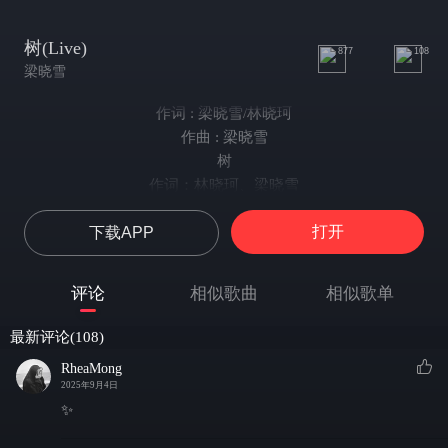
树(Live)
877
108
梁晓雪
作词 : 梁晓雪/林晓珂
作曲 : 梁晓雪
树
作词：林晓珂、梁晓雪
作曲：梁晓雪
打开
下载APP
演唱：梁晓雪
阳光沐浴的背影
阴凉洒落着身躯
评论
相似歌曲
相似歌单
不知不觉我和你
几个四季
最新评论(108)
最美的东西
RheaMong
往往走得太着急 着急
2025年9月4日
这样看着你 就看着你
✨
有一天 我也想