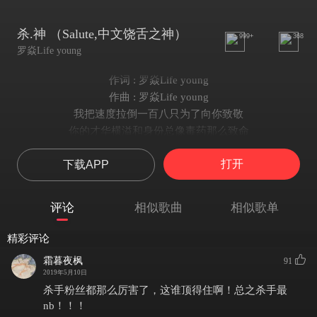
杀.神 （Salute,中文饶舌之神）
999+
368
罗焱Life young
作词 : 罗焱Life young
作曲 : 罗焱Life young
我把速度拉倒一百八只为了向你致敬
你的才华横溢和身份总像毒药那么致命
中国黑怕历史上你是那颗最闪耀的星星
打开
下载APP
就像是“蛟龙”或者“雷霆”中最强悍的精英
不需要太多肉麻的话也不需要太多旋律
幼稚园杀手代表着神话同时也代表权利
评论
相似歌曲
相似歌单
看现在的三脚猫到处炫耀他微薄的功绩
我想问问你们算个什么东西
精彩评论
永不熄灭的战火 中文说唱的传说
霜暮夜枫
91
辉煌时看破 名利的淡泊 见证了巅峰和历史的斑驳
2019年5月10日
人们都再说的 都是他玩过的
杀手粉丝都那么厉害了，这谁顶得住啊！总之杀手最
说唱的肩负者 人们都羡慕着
nb！！！