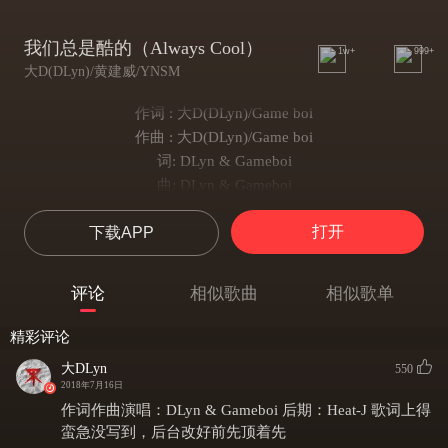
我们总是酷的（Always Cool）
1w+
999+
大D(DLyn)/黄建威/YNSM
作词 : 大D(DLyn)/Game boi
作曲 : 大D(DLyn)/Game boi
词: DLyn & Gameboi
曲: DLyn & Gameboi
Beat:B-Soul Beatz
打开
下载APP
*很有感觉*
-DLyn-
Everbody wanna rising
评论
相似歌曲
相似歌单
Like a bad b!tch 拜金 yea
I'm a chinese big chigga
精彩评论
I'm not rolling
大DLyn
550
I'm rolling the sh!t
2018年7月16日
给自己找个理由 relaxin' Not today
作词作曲演唱：DLyn & Gameboi 后期：Heat-J 歌词上得
我的team赚了钱 我放进团经费
蛮急没写到，后台改好前先顶着先