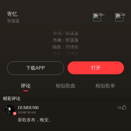
寄忆
999+
249
张荡荡
作词 : 张荡荡
作曲 : 张荡荡
编曲：闫泽欢
吉他：闫泽欢
钢琴：刘奎男
打开
下载APP
大提：刘奎男
和声：高昕
可能是我出生在冬月里
评论
相似歌曲
相似歌单
所以我注定看不到入春后的第一场雨
我在破旧的屋檐下等你
精彩评论
任风吹着雪打湿我的胡须
DUMDUM0
74
可能是我太过小心翼翼
2018年7月14日
喜欢的东西从来不敢去追寻
新歌发布，晚安。
所以我只能穿上我来年的新衣