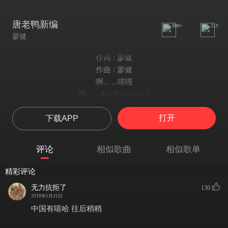
唐老鸭新编
999+
215
廖健
作词 : 廖健
作曲 : 廖健
啊... ...嗦嘎
呀... ...Are You ready?
话说唐老鸭小名唐二娃
打开
下载APP
一天到黑东跨西跨
游手好闲乱打冲拳
十处打闹九处在的超级讨人闲
评论
相似歌曲
相似歌单
隔壁子的阴沟
我堵 我堵
精彩评论
对门子的烟囱
无力抗拒了
130
我堵 我堵
2018年5月31日
蜂窝煤的眼眼
中国有嘻哈 往后稍稍
我堵 我堵