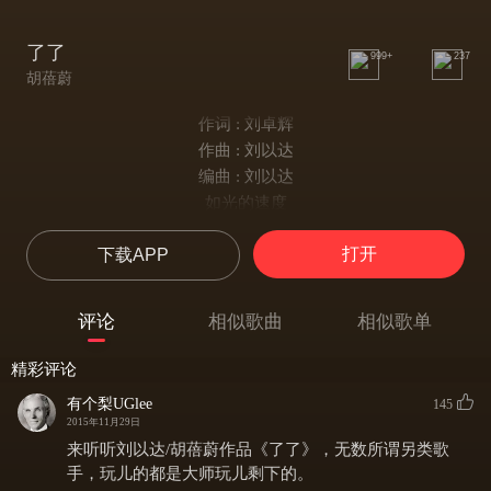
了了
999+
237
胡蓓蔚
作词 : 刘卓辉
作曲 : 刘以达
编曲 : 刘以达
如光的速度
从远古走来
打开
下载APP
象万物之灵的人类
大摇大摆
适应生存
评论
相似歌曲
相似歌单
改变状态
征服了天地后的世界
精彩评论
变好变坏
有个梨UGlee
145
无穷无尽的欲望
2015年11月29日
回归于无穷无尽
来听听刘以达/胡蓓蔚作品《了了》，无数所谓另类歌
人类之外的生灵
手，玩儿的都是大师玩儿剩下的。