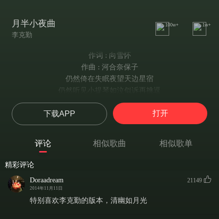
月半小夜曲
100w+
1w+
李克勤
作词 : 向雪怀
作曲 : 河合奈保子
仍然倚在失眠夜望天边星宿
仍然听见小提琴如泣似诉再挑逗
为何只剩一弯月留在我的天空
打开
下载APP
这晚以后音讯隔绝
人如天上的明月是不可拥有
情如曲过只遗留无可挽救再分别
评论
相似歌曲
相似歌单
为何只是失望填密我的空虚
这晚夜没有吻别
精彩评论
仍在说永久想不到是借口
Doraadream
21149
从未意会要分手
2014年11月11日
但我的心每分每刻仍然被她占有
特别喜欢李克勤的版本，清幽如月光
她似这月儿仍然是不开口