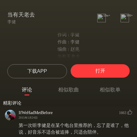
当有天老去
10w+
999+
李健
作词 : 李健
作曲 : 李健
编曲 : 赵兆
当有天老去
你是否想起
打开
下载APP
在宁静的夏日夜晚那一缕芬芳
童年的阳光
轻柔的细雨
评论
相似歌曲
相似歌单
还有微不足道的我
在你生命闪现
精彩评论
这匆忙的一生
IfWeHadMetBefore
1663
化成几个瞬间
2015年1月24日
总在某个夜晚悄悄来到我身边
第一次听李健是在某个电台里推荐的，忘了是谁了，他
在浩瀚的人海
说，好音乐不适合被追捧，只适合陪伴。