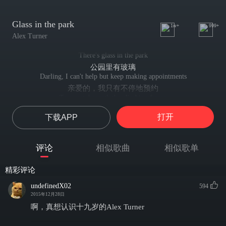
Glass in the park
1w+
999+
Alex Turner
There's glass in the park
公园里有玻璃
Darling, I can't help but keep making appointments
亲爱的，我只有不停地预约
To sweep beneath the climbing frame
去攀登架下清扫
打开
下载APP
If the sun's in your eyes,
如果阳光进入你的双眼
I'll tighten your blindfold, baby
评论
相似歌曲
相似歌单
宝贝，我会系紧你的眼罩
Don't worry your foot won't get cut
精彩评论
别担心 你的双脚不会被割破
Strut carelessly
undefinedX02
594
肆意地走吧
2015年12月28日
when you say that you need me tonight
啊，真想认识十九岁的Alex Turner
当你说起 今晚你需要我
I can't keep my feelings in disguise