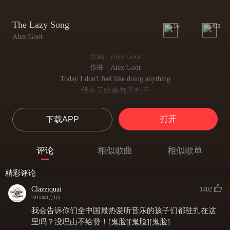
The Lazy Song
1w+
623
Alex Goot
作词 : Alex Goot
作曲 : Alex Goot
Today I don't feel like doing anything
我今天啥事都不想干
I just want to lay in my bed
只想赖在床上
打开
下载APP
don't feel like picking up my phone
电话也懒得接
so leave a message at the tone
评论
相似歌曲
相似歌单
就在留言箱里留话吧
cause today I swear I'm not doing anything
精彩评论
因为今天我发誓啥事都不做
oooh
Clazziquai
1402
oooh
2015年1月1日
I'm gonna kick my feet up and stare at the fan
我会告诉你们全中国最热爱听音乐的孩子们都驻扎在这
把脚翘高高呆望电风扇
里吗？没理由不给赞！[鬼脸][鬼脸][鬼脸]
Turn the tv on throw my hands in my pants