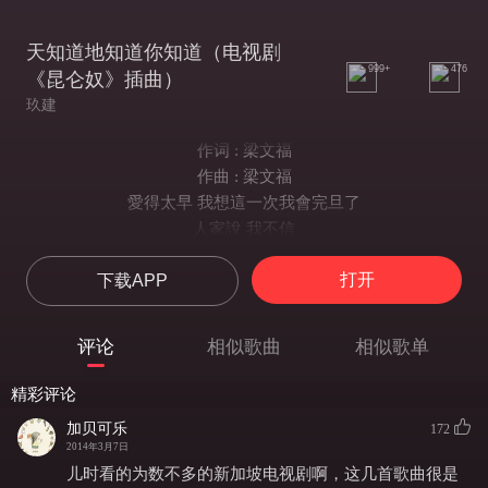
天知道地知道你知道（电视剧
999+
476
《昆仑奴》插曲）
玖建
作词 : 梁文福
作曲 : 梁文福
愛得太早 我想這一次我會完旦了
人家說 我不信
好像是放一把火將自己燃燒
打开
下载APP
情多愛少 妳容顏擺明要人神魂顛倒
如今是 摔不掉
好像是拿跟繩子將自己綑好
评论
相似歌曲
相似歌单
紅塵易老 可是相思永遠青春年少
人家說 我不信
精彩评论
好像是心一開動就要向前跑
加贝可乐
172
情多自擾 我不信妳就可以將我忘掉
2014年3月7日
如今是 摔不掉
儿时看的为数不多的新加坡电视剧啊，这几首歌曲很是