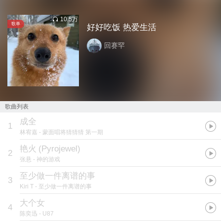
10.5万
歌单
好好吃饭 热爱生活
回赛罕
歌曲列表
成全
1
林宥嘉
- 蒙面唱将猜猜猜 第一期
艳火
(
Pyrojewel
)
2
张悬
- 神的游戏
至少做一件离谱的事
3
Kiri T
- 至少做一件离谱的事
大个女
4
陈奕迅
- U87