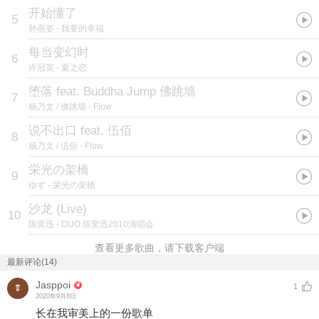
开始懂了
5
孙燕姿
- 我要的幸福
每当变幻时
6
许冠英
- 夏之恋
堕落 feat. Buddha Jump 佛跳墙
7
杨乃文 / 佛跳墙
- Flow
说不出口 feat. 伍佰
8
杨乃文 / 伍佰
- Flow
栄光の架橋
9
ゆず
- 栄光の架橋
沙龙 (Live)
10
陈奕迅
- DUO 陈奕迅2010演唱会
查看更多歌曲，请下载客户端
最新评论(14)
Jasppoi
1
2020年9月8日
长在我审美上的一份歌单