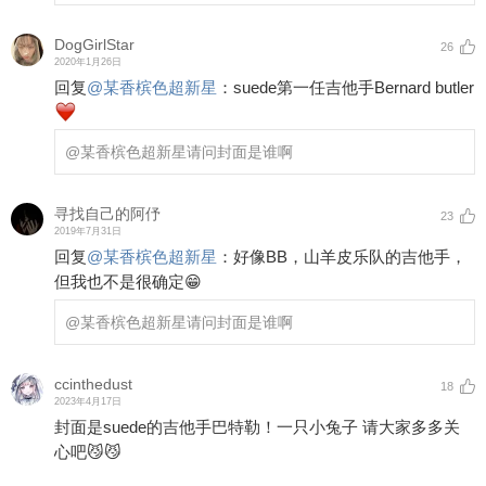
DogGirlStar
26
2020年1月26日
回复
@
某香槟色超新星
：
suede第一任吉他手Bernard butler
@某香槟色超新星
请问封面是谁啊
寻找自己的阿伃
23
2019年7月31日
回复
@
某香槟色超新星
：
好像BB，山羊皮乐队的吉他手，
但我也不是很确定😁
@某香槟色超新星
请问封面是谁啊
ccinthedust
18
2023年4月17日
封面是suede的吉他手巴特勒！一只小兔子 请大家多多关
心吧😼😼