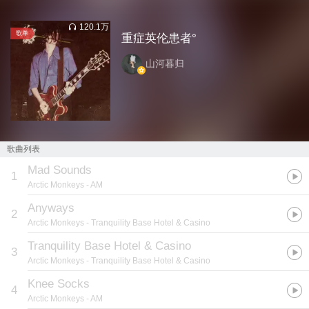
120.1万
歌单
重症英伦患者°
山河暮归
歌曲列表
Mad Sounds
1
Arctic Monkeys
- AM
Anyways
2
Arctic Monkeys
- Tranquility Base Hotel & Casino
Tranquility Base Hotel & Casino
3
Arctic Monkeys
- Tranquility Base Hotel & Casino
Knee Socks
4
Arctic Monkeys
- AM