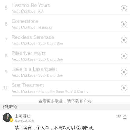
I Wanna Be Yours
5
Arctic Monkeys
- AM
Cornerstone
6
Arctic Monkeys
- Humbug
Reckless Serenade
7
Arctic Monkeys
- Suck It and See
Piledriver Waltz
8
Arctic Monkeys
- Suck It and See
Love is a Laserquest
9
Arctic Monkeys
- Suck It and See
Star Treatment
10
Arctic Monkeys
- Tranquility Base Hotel & Casino
查看更多歌曲，请下载客户端
精彩评论
山河暮归
152
2018年11月25日
禁止留言，个人单，不喜欢可以取消收藏。