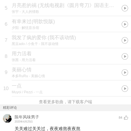
月亮惹的祸
(
无线电视剧《圆月弯刀》国语主题曲
)
5
张宇
- 大人的情歌
有幸来过(明歆悦版)
6
夕阳
- 解忧音乐馆
我发了疯的爱你
(
我不该动情
)
7
黑豆ado / 小鱼干
- 我不该动情
用力活着
8
张茜
- 用力活着
美丽心情
9
本多RuRu
- 美丽心情
一点
10
Muyoi / Pezzi
- 一点
查看更多歌曲，请下载客户端
精彩评论
陈年风味男子
84
2020年4月25日
关关难过关关过，夜夜难熬夜夜熬