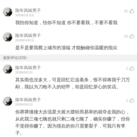
陈年风味男子
21
2020年5月21日
我怕你知道，怕你不知道 你不要看我，不要不看我
陈年风味男子
12
2018年10月1日
是不是要我爬上城市的顶端 才能触碰你温暖的指尖
最新评论(328)
陈年风味男子
1
2026年8月1日
其实雨也没多大，可是回忆它追着杀，恨不得将我千刀万
剐，我以为刀枪不入的铠甲，却是回忆穿心的笑话。
陈年风味男子
1
2026年8月1日
你莽莽撞撞大步流星大摇大摆轻而易举的就夺走我的心，
从此我三魂七魄也就只剩二魂七魄了，确实你赚了，但你
不觉得你赚了。因为现在的你只需要梨子，可我只有李
子。