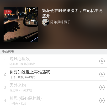
53.2万
繁花会在时光里凋零，在记忆中再
歌单
盛开
陈年风味男子
歌曲列表
晚风心里吹
1
阿梨粤
- 晚风心里吹
你要知这世上再难遇我
2
邵帅
- 我的少年时代
天外来物
3
薛之谦
- 天外来物
相思
(
撕心裂肺版
)
4
大针头
- 相思