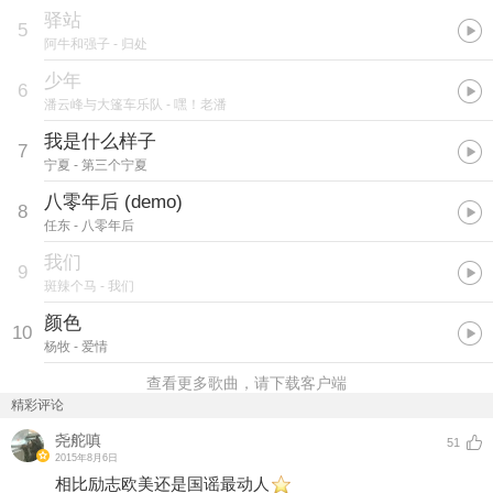
驿站
5
阿牛和强子
- 归处
少年
6
潘云峰与大篷车乐队
- 嘿！老潘
我是什么样子
7
宁夏
- 第三个宁夏
八零年后 (demo)
8
任东
- 八零年后
我们
9
斑辣个马
- 我们
颜色
10
杨牧
- 爱情
查看更多歌曲，请下载客户端
精彩评论
尧舵嗔
51
2015年8月6日
相比励志欧美还是国谣最动人