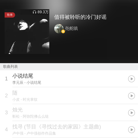
89.3万
歌单
值得被聆听的冷门好谣
尧舵嗔
歌曲列表
小说结尾
1
李元辰
- 小说结尾
随
2
小皮
- 时光掌纹
烛光
3
靳松
- 阿弥陀佛么么哒
找寻
(
节目《寻找过去的家园》主题曲
)
4
卢中强
- 卢中强创作作品集