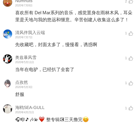
Numnuts
2
2020年7月8日
喜欢所有 Del Mar系列的音乐，感觉置身在雨林木风，耳朵
里是天地与我的悠远和惬意。辛苦创建人收集这么多了！
清风伴我入云端
1
2020年7月7日
先收藏吧，封面太多了，慢慢看，诱惑啊
奥兹暴风雪
1
2020年5月11日
当年在电驴，已经扒了全套了
点孜然
1
2020年5月3日
舒服
海鸥SEA-GULL
1
2020年4月21日
🎧🎼🎵🎶💫
整专辑💽三天撸完