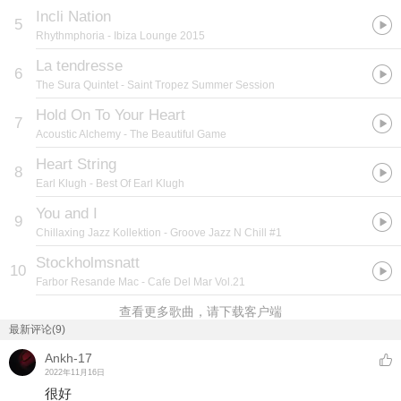
Incli Nation
5
Rhythmphoria
- Ibiza Lounge 2015
La tendresse
6
The Sura Quintet
- Saint Tropez Summer Session
Hold On To Your Heart
7
Acoustic Alchemy
- The Beautiful Game
Heart String
8
Earl Klugh
- Best Of Earl Klugh
You and I
9
Chillaxing Jazz Kollektion
- Groove Jazz N Chill #1
Stockholmsnatt
10
Farbor Resande Mac
- Cafe Del Mar Vol.21
查看更多歌曲，请下载客户端
最新评论(9)
Ankh-17
2022年11月16日
很好