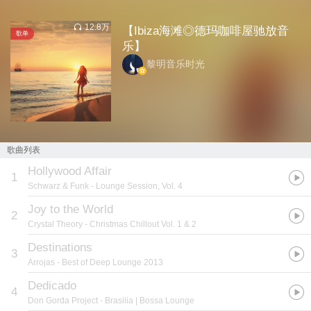
12.8万
【Ibiza海滩◎德玛咖啡屋驰放音
歌单
乐】
黎明音乐时光
歌曲列表
Hollywood Affair
1
Schwarz & Funk
- Lounge Session, Vol. 4
Joy to the World
2
Crystal Theory
- Christmas Chillout Vol. 1 & 2
Destinations
3
Arrojas
- Best of Deep Lounge 2013
Dedicado
4
Don Gorda Project
- Brasilia | Bossa Lounge