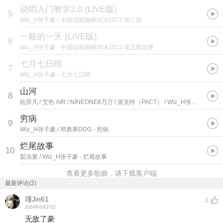
说唱入门教学2.0 (LIVE版)
5
Wiz_H张子豪
- 中国说唱巅峰对决2023 第三期
一般的一天 (LIVE版)
6
Wiz_H张子豪
- 中国说唱巅峰对决2023 第五期加更
七月七日晴
7
Wiz_H张子豪
- 七月七日晴
山河
8
杭异凡 / 艾热 AIR / NINEONE#乃万 / 派克特（PACT） / Wiz_H张子豪 / 姜云升 / 法老
穷病
9
Wiz_H张子豪 / 邓典果DDG
- 穷病
烂尾故事
10
梨冻紧 / Wiz_H张子豪
- 烂尾故事
查看更多歌曲，请下载客户端
最新评论(2)
瑾Jin61
1
2024年6月27日
无敌了豪