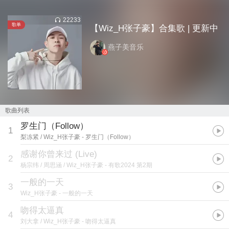
22233
歌单
【Wiz_H张子豪】合集歌 | 更新中
燕子美音乐
歌曲列表
罗生门（Follow）
1
梨冻紧 / Wiz_H张子豪
- 罗生门（Follow）
感谢你曾来过 (Live)
2
杨宗纬 / 周思涵 / Wiz_H张子豪
- 有歌2024 第2期
一般的一天
3
Wiz_H张子豪
- 一般的一天
吻得太逼真
4
刘大拿 / Wiz_H张子豪
- 吻得太逼真