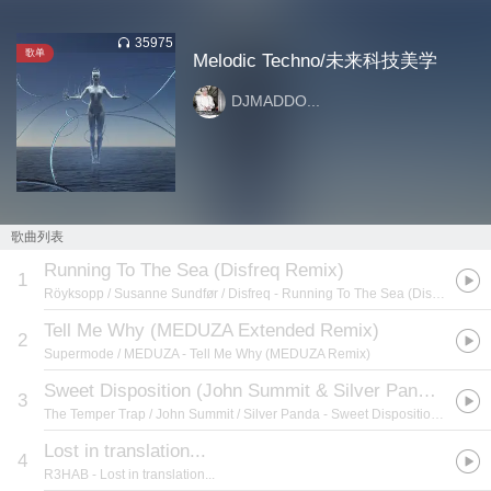
35975
歌单
Melodic Techno/未来科技美学
DJMADDO...
歌曲列表
Running To The Sea (Disfreq Remix)
1
Röyksopp / Susanne Sundfør / Disfreq
- Running To The Sea (Disfreq Remix)
Tell Me Why (MEDUZA Extended Remix)
2
Supermode / MEDUZA
- Tell Me Why (MEDUZA Remix)
Sweet Disposition (John Summit & Silver Panda Remix)
3
The Temper Trap / John Summit / Silver Panda
- Sweet Disposition (John Summit & Silver Panda Remix)
Lost in translation...
4
R3HAB
- Lost in translation...