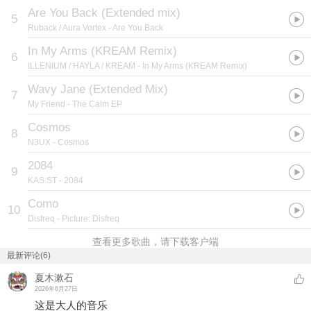
Are You Back (Extended mix)
5
Ruback / Aura Vortex
- Are You Back
In My Arms (KREAM Remix)
6
ILLENIUM / HAYLA / KREAM
- In My Arms (KREAM Remix)
Wavy Jane (Extended Mix)
7
My Friend
- The Calm EP
Cosmos
8
N3UX
- Cosmos
2084
9
KAS:ST
- 2084
Como
10
Disfreq
- Picture: Disfreq
查看更多歌曲，请下载客户端
最新评论(6)
夏木漱石
2026年6月27日
这是大人的音乐